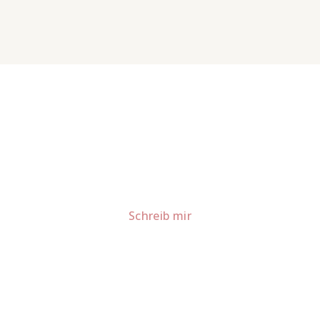
Lust auf mehr süße Inspiration?
Schau dir meine Rezepte und Backideen an - direkt aus
meiner Küche.
Für Kooperationen oder Anfragen: Lass uns
sprechen!
Schreib mir