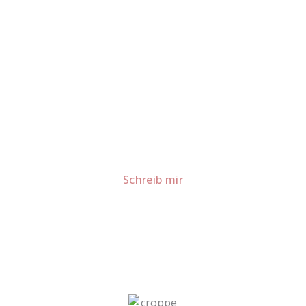
Lust auf mehr süße Inspiration?
Schau dir meine Rezepte und Backideen an - direkt aus
meiner Küche.
Für Kooperationen oder Anfragen: Lass uns
sprechen!
Schreib mir