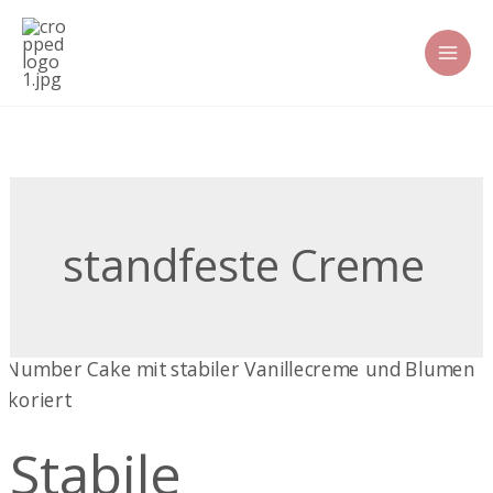
Zum
Inhalt
springen
standfeste Creme
Stabile
Vanillecreme
für
Stabile
Number
Cakes