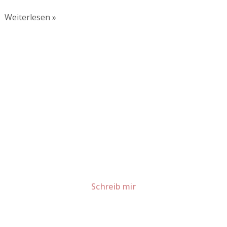
Weiterlesen »
Lust auf mehr süße Inspiration?
Schau dir meine Rezepte und Backideen an - direkt aus
meiner Küche.
Für Kooperationen oder Anfragen: Lass uns
sprechen!
Schreib mir