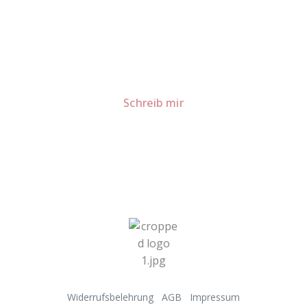
Lust auf mehr süße Inspiration?
Schau dir meine Rezepte und Backideen an - direkt aus
meiner Küche.
Für Kooperationen oder Anfragen: Lass uns
sprechen!
Schreib mir
Widerrufsbelehrung
AGB
Impressum