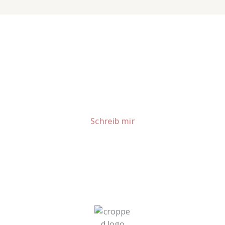
Lust auf mehr süße Inspiration?
Schau dir meine Rezepte und Backideen an - direkt aus
meiner Küche.
Für Kooperationen oder Anfragen: Lass uns
sprechen!
Schreib mir