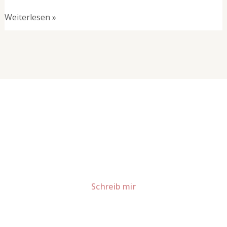
Weiterlesen »
Lust auf mehr süße Inspiration?
Schau dir meine Rezepte und Backideen an - direkt aus
meiner Küche.
Für Kooperationen oder Anfragen: Lass uns
sprechen!
Schreib mir