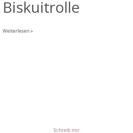
Biskuitrolle
Weiterlesen »
Lust auf mehr süße Inspiration?
Schau dir meine Rezepte und Backideen an - direkt aus
meiner Küche.
Für Kooperationen oder Anfragen: Lass uns
sprechen!
Schreib mir