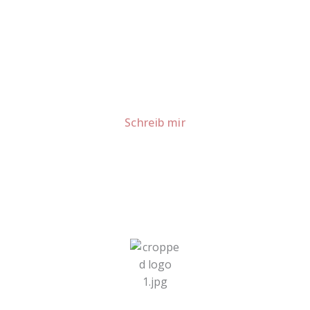
Lust auf mehr süße Inspiration?
Schau dir meine Rezepte und Backideen an - direkt aus
meiner Küche.
Für Kooperationen oder Anfragen: Lass uns
sprechen!
Schreib mir