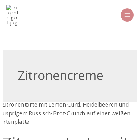
Zum
Inhalt
springen
Zitronencreme
Zitronentorte
mit
Lemon
Curd
&