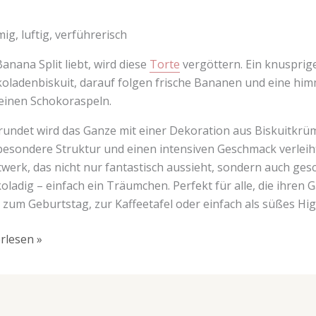
ch
mig, luftig, verführerisch
anana Split liebt, wird diese
Torte
vergöttern. Ein knusprige
oladenbiskuit, darauf folgen frische Bananen und eine hi
einen Schokoraspeln.
undet wird das Ganze mit einer Dekoration aus Biskuitkrü
besondere Struktur und einen intensiven Geschmack verleiht. 
werk, das nicht nur fantastisch aussieht, sondern auch ges
oladig – einfach ein Träumchen. Perfekt für alle, die ihre
s zum Geburtstag, zur Kaffeetafel oder einfach als süßes Hi
rlesen »