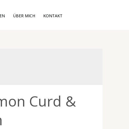
EN
ÜBER MICH
KONTAKT
emon Curd &
h