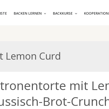
ISTE
BACKEN LERNEN
BACKKURSE
KOOPERATION
it Lemon Curd
nentorte
itronentorte mit L
n
ussisch-Brot-Crunc
sch-