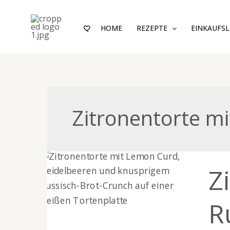
Zum
Inhalt
HOME
REZEPTE
EINKAUFSL
springen
Zitronentorte m
Zitro
Z
mit
Lemo
Curd
R
&
Russi