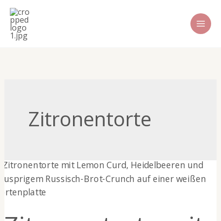
Zum
Inhalt
springen
Zitronentorte
Zitronentorte
mit
Lemon
Curd
&