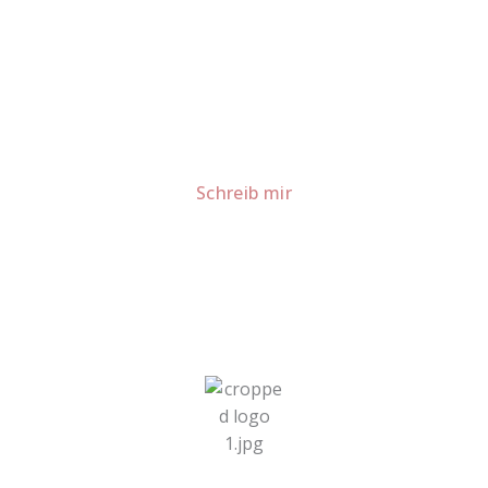
Lust auf mehr süße Inspiration?
Schau dir meine Rezepte und Backideen an - direkt aus
meiner Küche.
Für Kooperationen oder Anfragen: Lass uns
sprechen!
Schreib mir