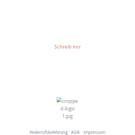
Lust auf mehr süße Inspiration?
Schau dir meine Rezepte und Backideen an - direkt aus
meiner Küche.
Für Kooperationen oder Anfragen: Lass uns
sprechen!
Schreib mir
Widerrufsbelehrung
AGB
Impressum