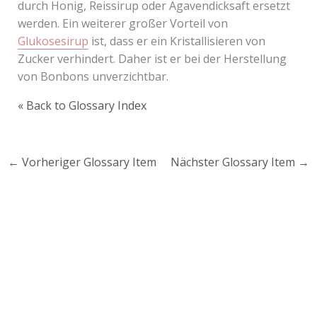
durch Honig, Reissirup oder Agavendicksaft ersetzt
werden. Ein weiterer großer Vorteil von
Glukosesirup
ist, dass er ein Kristallisieren von
Zucker verhindert. Daher ist er bei der Herstellung
von Bonbons unverzichtbar.
« Back to Glossary Index
←
Vorheriger Glossary Item
Nächster Glossary Item
→
Lust auf mehr süße Inspiration?
Schau dir meine Rezepte und Backideen an - direkt aus
meiner Küche.