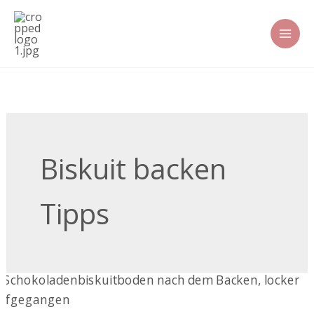
Zum
Inhalt
springen
Biskuit backen
Tipps
Der
Biskuitboden