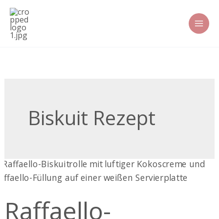
Zum
Inhalt
springen
Biskuit Rezept
Raffaello-
Biskuitrolle
Raffaello-