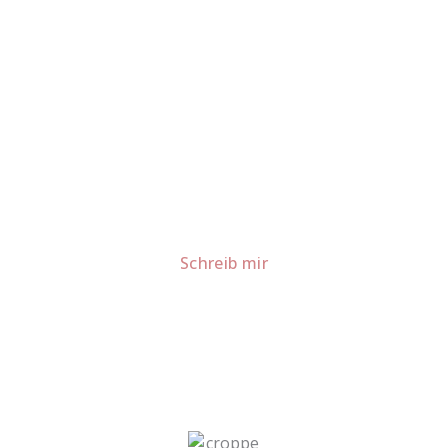
Lust auf mehr süße Inspiration?
Schau dir meine Rezepte und Backideen an - direkt aus
meiner Küche.
Für Kooperationen oder Anfragen: Lass uns
sprechen!
Schreib mir