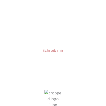
Lust auf mehr süße Inspiration?
Schau dir meine Rezepte und Backideen an - direkt aus
meiner Küche.
Für Kooperationen oder Anfragen: Lass uns
sprechen!
Schreib mir