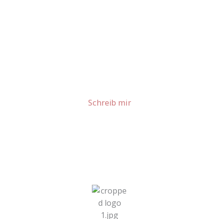
Lust auf mehr süße Inspiration?
Schau dir meine Rezepte und Backideen an - direkt aus
meiner Küche.
Für Kooperationen oder Anfragen: Lass uns
sprechen!
Schreib mir