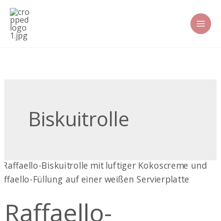
Zum
Inhalt
springen
Biskuitrolle
Raffaello-
Biskuitrolle
Raffaello-