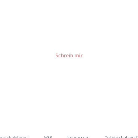
Lust auf mehr süße Inspiration?
Schau dir meine Rezepte und Backideen an - direkt aus meiner Küche.
Für Kooperationen oder Anfragen: Lass uns sprechen!
Schreib mir
rrufsbelehrung
AGB
Impressum
Datenschutzerkl