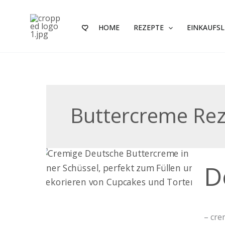
Zum
Inhalt
HOME
REZEPTE
EINKAUFSL
springen
Buttercreme Re
Deut
D
Butt
– cre