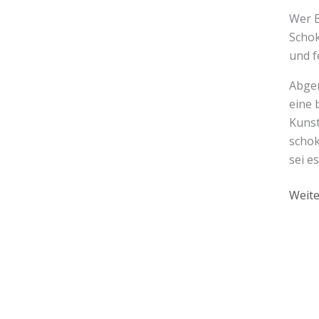
Wer B
Schok
und f
Abger
eine 
Kunst
schok
sei e
Weite