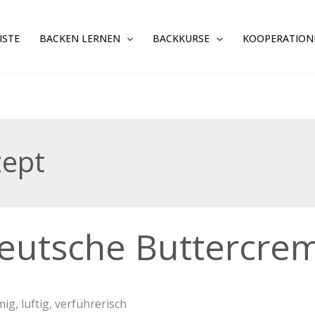
ISTE
BACKEN LERNEN
BACKKURSE
KOOPERATION
zept
sche
eutsche Buttercre
ercreme
mig, luftig, verführerisch