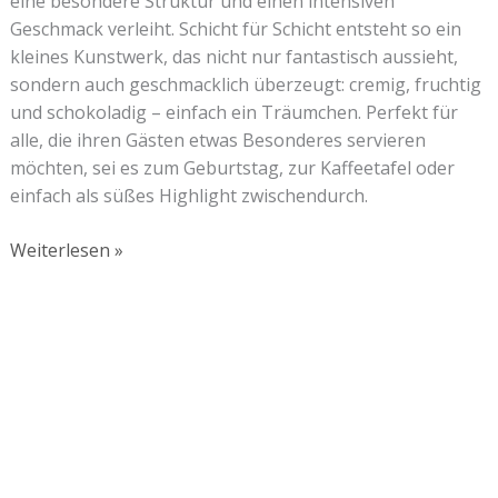
eine besondere Struktur und einen intensiven
Geschmack verleiht. Schicht für Schicht entsteht so ein
kleines Kunstwerk, das nicht nur fantastisch aussieht,
sondern auch geschmacklich überzeugt: cremig, fruchtig
und schokoladig – einfach ein Träumchen. Perfekt für
alle, die ihren Gästen etwas Besonderes servieren
möchten, sei es zum Geburtstag, zur Kaffeetafel oder
einfach als süßes Highlight zwischendurch.
Weiterlesen »
Lust auf mehr süße Inspiration?
Schau dir meine Rezepte und Backideen an - direkt aus