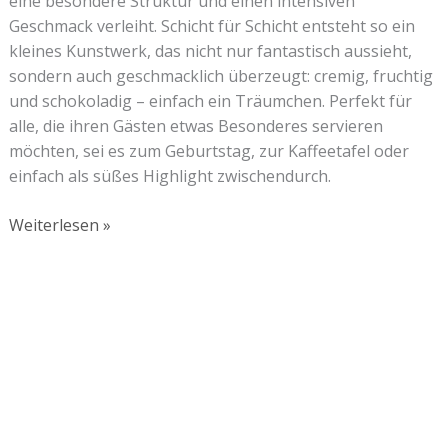
eine besondere Struktur und einen intensiven
Geschmack verleiht. Schicht für Schicht entsteht so ein
kleines Kunstwerk, das nicht nur fantastisch aussieht,
sondern auch geschmacklich überzeugt: cremig, fruchtig
und schokoladig – einfach ein Träumchen. Perfekt für
alle, die ihren Gästen etwas Besonderes servieren
möchten, sei es zum Geburtstag, zur Kaffeetafel oder
einfach als süßes Highlight zwischendurch.
Weiterlesen »
Lust auf mehr süße Inspiration?
Schau dir meine Rezepte und Backideen an - direkt aus