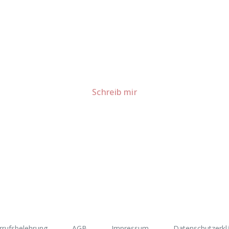
Lust auf mehr süße Inspiration?
Schau dir meine Rezepte und Backideen an - direkt aus meiner Küche.
Für Kooperationen oder Anfragen: Lass uns sprechen!
Schreib mir
rrufsbelehrung
AGB
Impressum
Datenschutzerkl