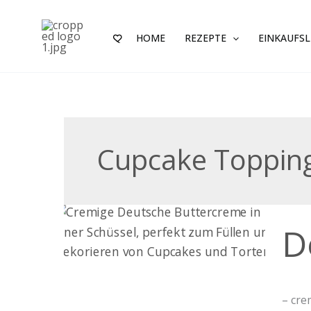
Zum
Inhalt
HOME
REZEPTE
EINKAUFSL
springen
Cupcake Toppin
Deut
D
Butt
– cre