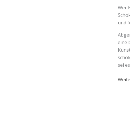
Wer B
Schok
und f
Abger
eine 
Kunst
schok
sei e
Weite