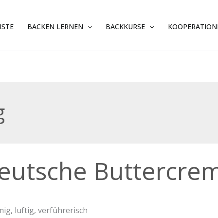
ISTE
BACKEN LERNEN
BACKKURSE
KOOPERATION
g
sche
eutsche Buttercre
ercreme
mig, luftig, verführerisch