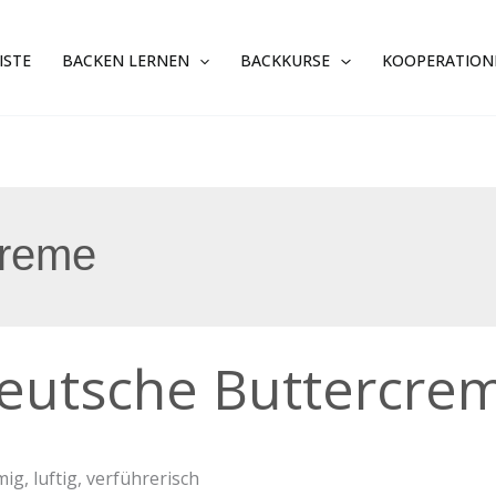
ISTE
BACKEN LERNEN
BACKKURSE
KOOPERATION
creme
sche
eutsche Buttercre
ercreme
mig, luftig, verführerisch