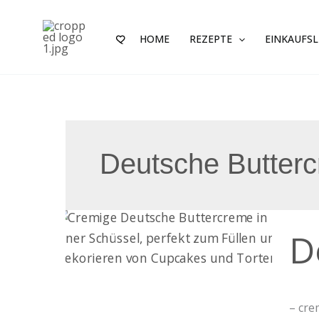
Zum
Inhalt
HOME
REZEPTE
EINKAUFSL
springen
Deutsche Butter
Deut
D
Butt
– cre