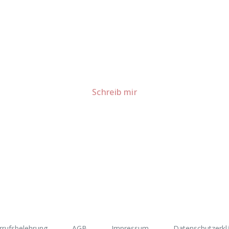
Lust auf mehr süße Inspiration?
Schau dir meine Rezepte und Backideen an - direkt aus meiner Küche.
Für Kooperationen oder Anfragen: Lass uns sprechen!
Schreib mir
rrufsbelehrung
AGB
Impressum
Datenschutzerkl