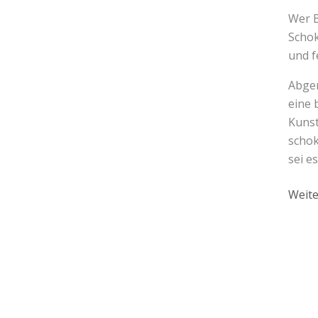
Wer B
Schok
und f
Abger
eine 
Kunst
schok
sei e
Weite