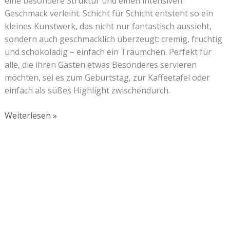
eine besondere Struktur und einen intensiven
Geschmack verleiht. Schicht für Schicht entsteht so ein
kleines Kunstwerk, das nicht nur fantastisch aussieht,
sondern auch geschmacklich überzeugt: cremig, fruchtig
und schokoladig – einfach ein Träumchen. Perfekt für
alle, die ihren Gästen etwas Besonderes servieren
möchten, sei es zum Geburtstag, zur Kaffeetafel oder
einfach als süßes Highlight zwischendurch.
Weiterlesen »
Lust auf mehr süße Inspiration?
Schau dir meine Rezepte und Backideen an - direkt aus