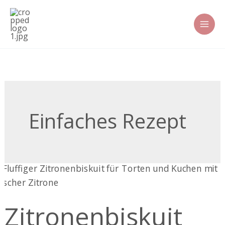
Zum
Inhalt
springen
Einfaches Rezept
Zitronenbiskuit
Zitronenbiskuit