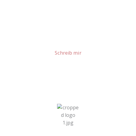
Lust auf mehr süße Inspiration?
Schau dir meine Rezepte und Backideen an - direkt aus
meiner Küche.
Für Kooperationen oder Anfragen: Lass uns
sprechen!
Schreib mir