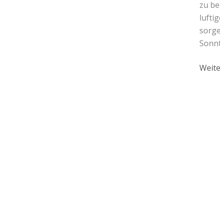
zu be
lufti
sorge
Sonnt
Weite