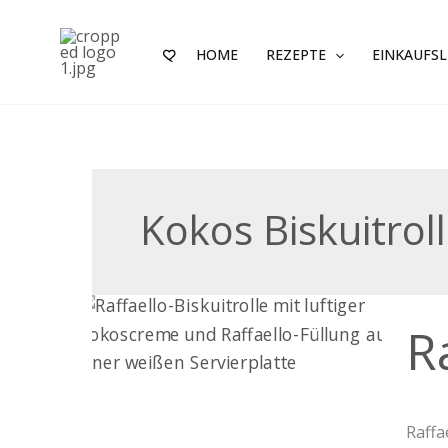
Zum
Inhalt
HOME
REZEPTE
EINKAUFSL
springen
Kokos Biskuitrol
Raffa
R
Biskui
Raffa