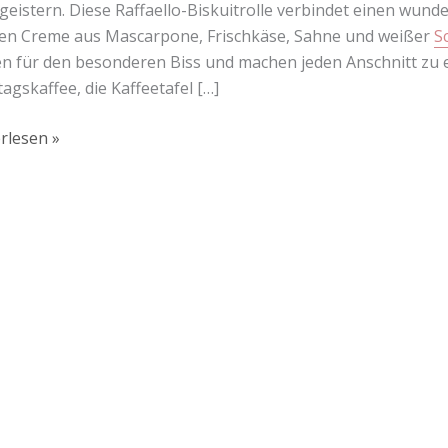
geistern. Diese Raffaello-Biskuitrolle verbindet einen wund
gen Creme aus Mascarpone, Frischkäse, Sahne und weißer
S
n für den besonderen Biss und machen jeden Anschnitt zu e
agskaffee, die Kaffeetafel […]
rlesen »
Lust auf mehr süße Inspiration?
Schau dir meine Rezepte und Backideen an - direkt aus meiner Küche.