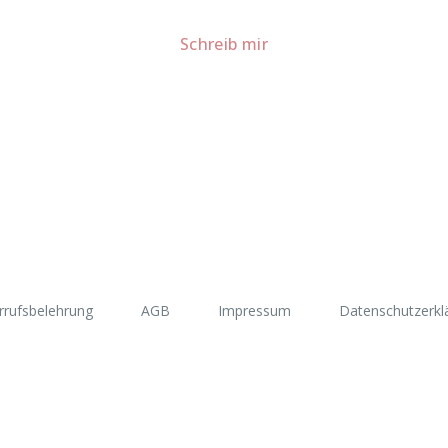
Für Kooperationen oder Anfragen: Lass uns sprechen!
Schreib mir
rrufsbelehrung
AGB
Impressum
Datenschutzerkl