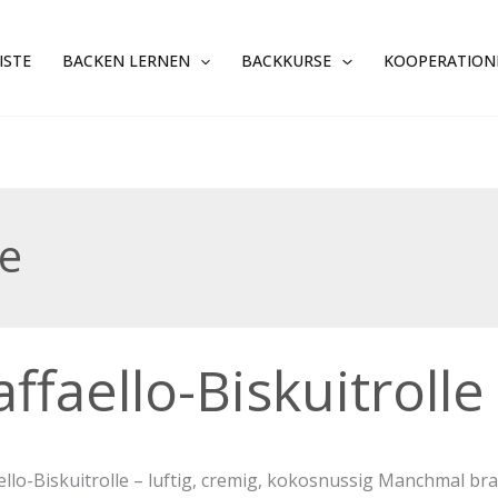
ISTE
BACKEN LERNEN
BACKKURSE
KOOPERATION
le
ello-
affaello-Biskuitrolle
trolle
ello-Biskuitrolle – luftig, cremig, kokosnussig Manchmal b