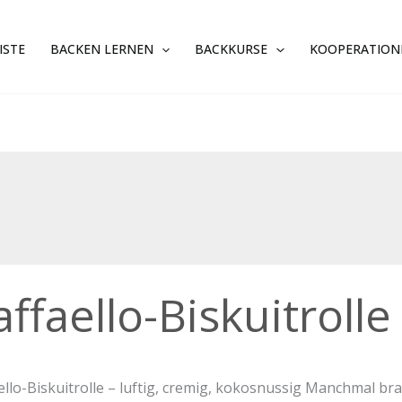
ISTE
BACKEN LERNEN
BACKKURSE
KOOPERATION
ello-
affaello-Biskuitrolle
trolle
ello-Biskuitrolle – luftig, cremig, kokosnussig Manchmal b