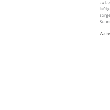
zu be
lufti
sorge
Sonnt
Weite