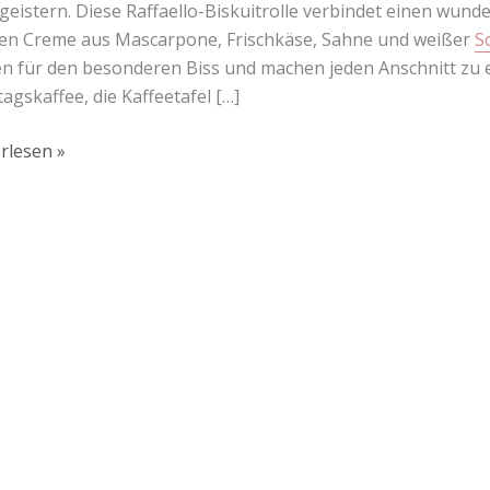
geistern. Diese Raffaello-Biskuitrolle verbindet einen wund
gen Creme aus Mascarpone, Frischkäse, Sahne und weißer
S
n für den besonderen Biss und machen jeden Anschnitt zu e
agskaffee, die Kaffeetafel […]
rlesen »
Lust auf mehr süße Inspiration?
Schau dir meine Rezepte und Backideen an - direkt aus meiner Küche.