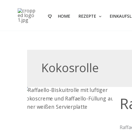
Zum
Inhalt
HOME
REZEPTE
EINKAUFSL
springen
Kokosrolle
Raffa
R
Biskui
Raffa