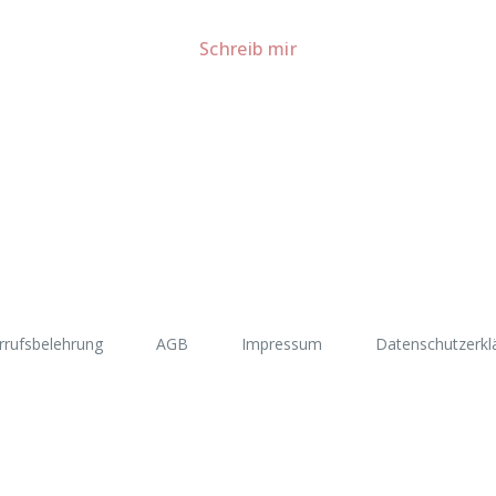
Für Kooperationen oder Anfragen: Lass uns sprechen!
Schreib mir
rrufsbelehrung
AGB
Impressum
Datenschutzerkl