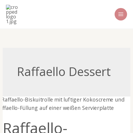
Zum
Inhalt
springen
Raffaello Dessert
Raffaello-
Biskuitrolle
Raffaello-