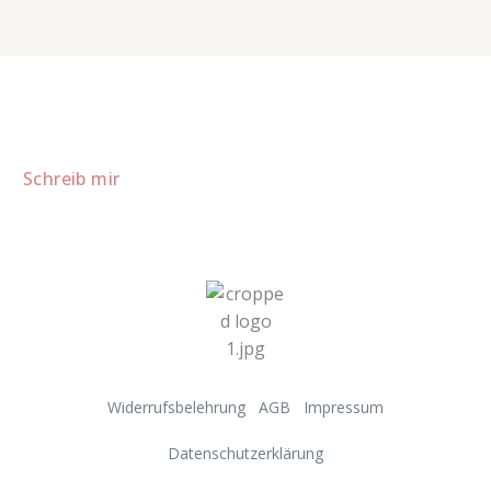
Lust auf mehr süße Inspiration?
Schau dir meine Rezepte und Backideen an - direkt aus meiner
Küche.
Für Kooperationen oder Anfragen: Lass uns sprechen!
Schreib mir
Widerrufsbelehrung
AGB
Impressum
Datenschutzerklärung