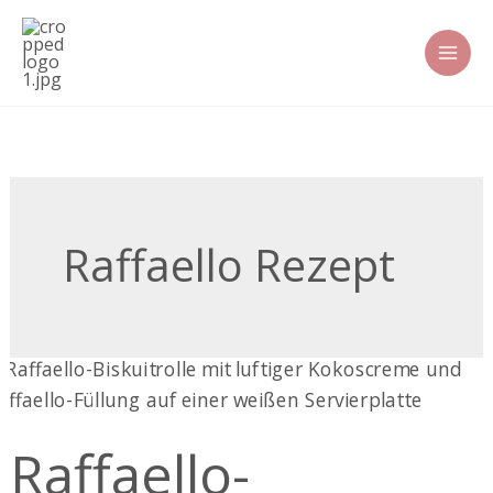
Zum
Inhalt
springen
Raffaello Rezept
Raffaello-
Biskuitrolle
Raffaello-