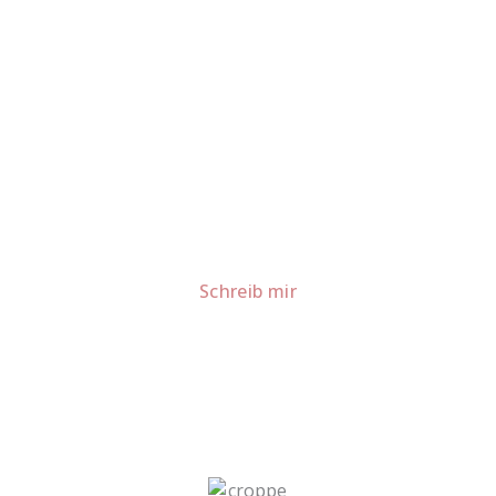
Lust auf mehr süße Inspiration?
Schau dir meine Rezepte und Backideen an - direkt aus
meiner Küche.
Für Kooperationen oder Anfragen: Lass uns
sprechen!
Schreib mir