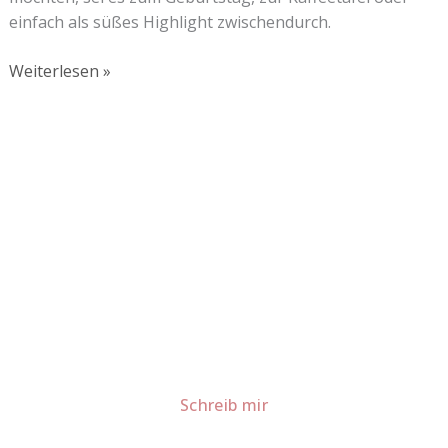
einfach als süßes Highlight zwischendurch.
Weiterlesen »
Lust auf mehr süße Inspiration?
Schau dir meine Rezepte und Backideen an - direkt aus
meiner Küche.
Für Kooperationen oder Anfragen: Lass uns
sprechen!
Schreib mir