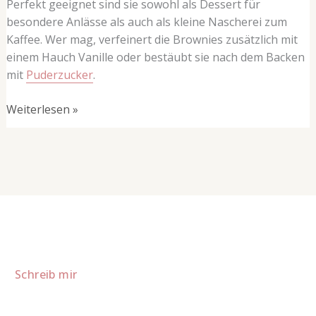
Perfekt geeignet sind sie sowohl als Dessert für
besondere Anlässe als auch als kleine Nascherei zum
Kaffee. Wer mag, verfeinert die Brownies zusätzlich mit
einem Hauch Vanille oder bestäubt sie nach dem Backen
mit
Puderzucker
.
Weiterlesen »
Lust auf mehr süße Inspiration?
Schau dir meine Rezepte und Backideen an - direkt aus meiner
Küche.
Für Kooperationen oder Anfragen: Lass uns sprechen!
Schreib mir