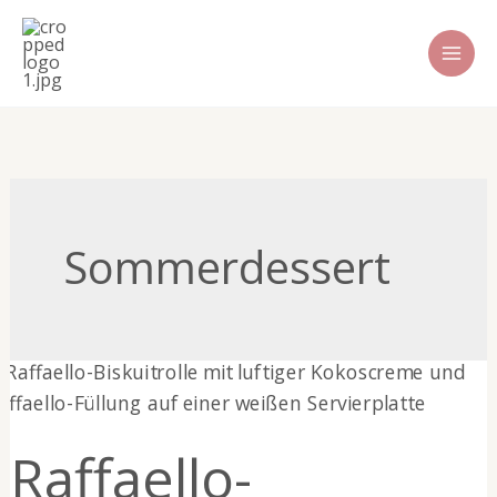
Zum
Inhalt
springen
Sommerdessert
Raffaello-
Biskuitrolle
Raffaello-