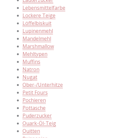
Läuterzucker
Lebensmittelfarbe
Lockere Teige
Löffelbiskuit
Lupinenmehl
Mandelmehl
Marshmallow
Mehltypen
Muffins
Natron
Nugat
Ober-/Unterhitze
Petit Fours
Pochieren
Pottasche
Puderzucker
Quark-Öl-Teig
Quitten