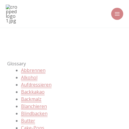
Zum
Inhalt
springen
Glossary
Abbrennen
Alkohol
Aufdressieren
Backkakao
Backmalz
Blanchieren
Blindbacken
Butter
Cake-Pops