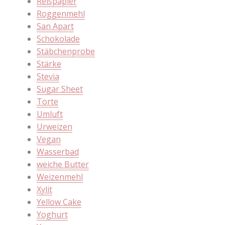
Reispapier
Roggenmehl
San Apart
Schokolade
Stäbchenprobe
Stärke
Stevia
Sugar Sheet
Torte
Umluft
Urweizen
Vegan
Wasserbad
weiche Butter
Weizenmehl
Xylit
Yellow Cake
Yoghurt