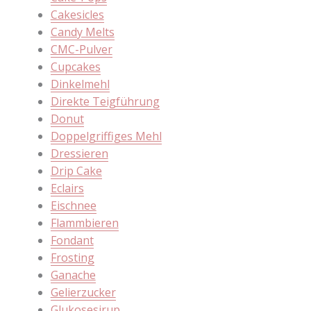
Cakesicles
Candy Melts
CMC-Pulver
Cupcakes
Dinkelmehl
Direkte Teigführung
Donut
Doppelgriffiges Mehl
Dressieren
Drip Cake
Eclairs
Eischnee
Flammbieren
Fondant
Frosting
Ganache
Gelierzucker
Glukosesirup