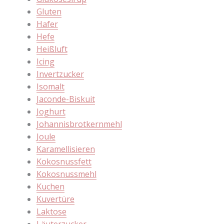
Gluten
Hafer
Hefe
Heißluft
Icing
Invertzucker
Isomalt
Jaconde-Biskuit
Joghurt
Johannisbrotkernmehl
Joule
Karamellisieren
Kokosnussfett
Kokosnussmehl
Kuchen
Kuvertüre
Laktose