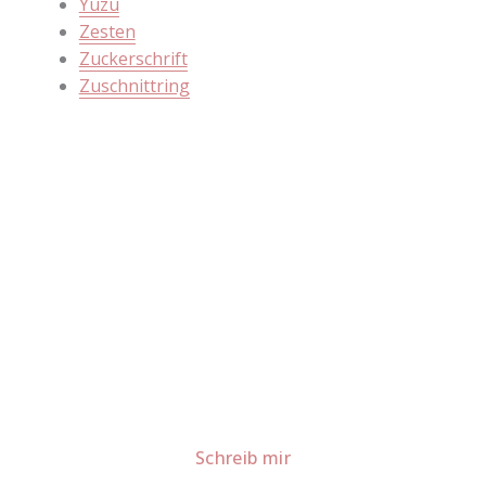
Yuzu
Zesten
Zuckerschrift
Zuschnittring
Lust auf mehr süße Inspiration?
Schau dir meine Rezepte und Backideen an - direkt aus
meiner Küche.
Für Kooperationen oder Anfragen: Lass uns
sprechen!
Schreib mir